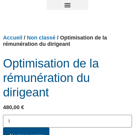
NOS FORMATIONS
NOTRE ORGANISME
VOTRE ESPACE
CONTACTEZ-NOUS
PAGE D’ACCUEIL
CONNEXION / DÉCONNEXION
Accueil
/
Non classé
/ Optimisation de la
rémunération du dirigeant
Optimisation de la
rémunération du
dirigeant
480,00
€