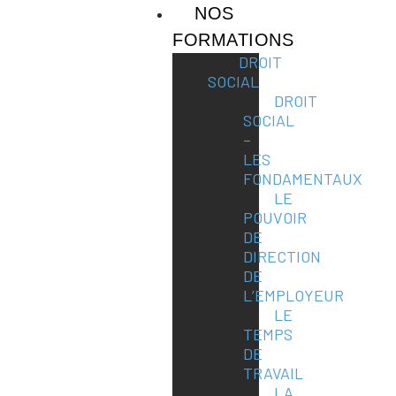
NOS
FORMATIONS
DROIT
SOCIAL
DROIT
SOCIAL
–
LES
FONDAMENTAUX
LE
POUVOIR
DE
DIRECTION
DE
L’EMPLOYEUR
LE
TEMPS
DE
TRAVAIL
LA