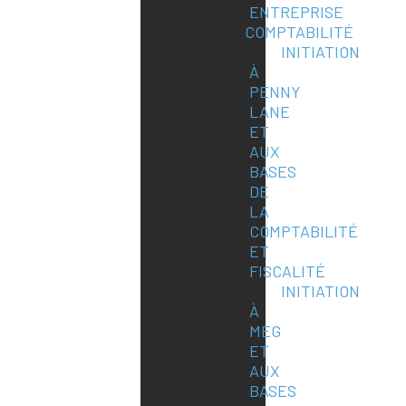
ENTREPRISE
COMPTABILITÉ
INITIATION
À
PENNY
LANE
ET
AUX
BASES
DE
LA
COMPTABILITÉ
ET
FISCALITÉ
INITIATION
À
MEG
ET
AUX
BASES