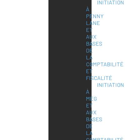
INITIATION
À
PENNY
LANE
ET
AUX
BASES
DE
LA
COMPTABILITÉ
ET
FISCALITÉ
INITIATION
À
MEG
ET
AUX
BASES
DE
LA
COMPTABILITÉ