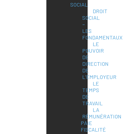
SOCIAL
DROIT
SOCIAL
–
LES
FONDAMENTAUX
LE
POUVOIR
DE
DIRECTION
DE
L’EMPLOYEUR
LE
TEMPS
DE
TRAVAIL
LA
RÉMUNÉRATION
PAIE
FISCALITÉ