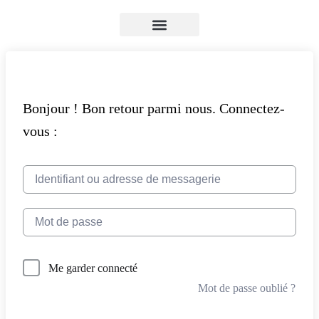
NOS FORMATIONS
NOTRE ORGANISME
VOTRE ESPACE
CONTACTEZ-NOUS
PAGE D’ACCUEIL
CONNEXION / DÉCONNEXION
Me garder connecté
Mot de passe oublié ?