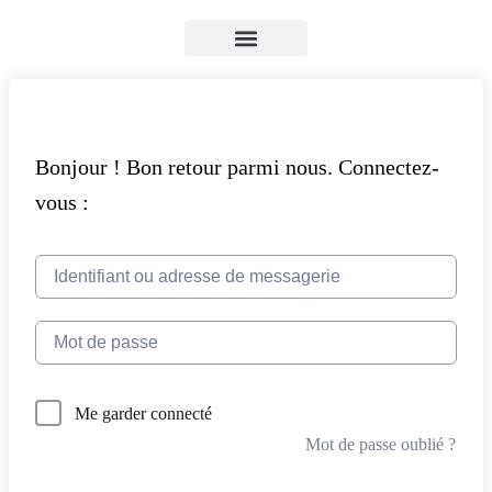
NOS FORMATIONS
NOTRE ORGANISME
VOTRE ESPACE
CONTACTEZ-NOUS
PAGE D’ACCUEIL
CONNEXION / DÉCONNEXION
Me garder connecté
Mot de passe oublié ?