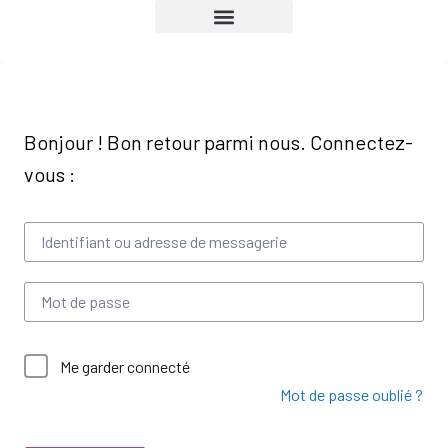
NOS FORMATIONS
NOTRE ORGANISME
VOTRE ESPACE
CONTACTEZ-NOUS
PAGE D’ACCUEIL
CONNEXION / DÉCONNEXION
Me garder connecté
Mot de passe oublié ?