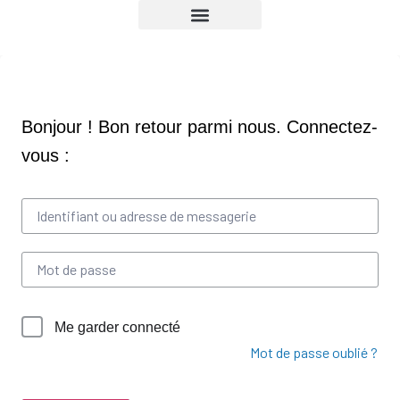
NOS FORMATIONS
NOTRE ORGANISME
VOTRE ESPACE
CONTACTEZ-NOUS
PAGE D’ACCUEIL
CONNEXION / DÉCONNEXION
Me garder connecté
Mot de passe oublié ?