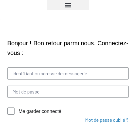
NOS FORMATIONS
NOTRE ORGANISME
VOTRE ESPACE
CONTACTEZ-NOUS
PAGE D’ACCUEIL
CONNEXION / DÉCONNEXION
Me garder connecté
Mot de passe oublié ?