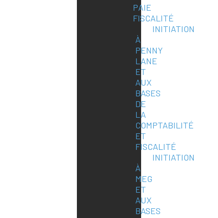
PAIE
FISCALITÉ
INITIATION
À
PENNY
LANE
ET
AUX
BASES
DE
LA
COMPTABILITÉ
ET
FISCALITÉ
INITIATION
À
MEG
ET
AUX
BASES