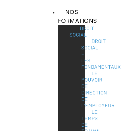
NOS
FORMATIONS
DROIT
SOCIAL
DROIT
SOCIAL
–
LES
FONDAMENTAUX
LE
POUVOIR
DE
DIRECTION
DE
L’EMPLOYEUR
LE
TEMPS
DE