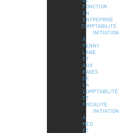
FONCTION
EN
ENTREPRISE
COMPTABILITÉ
INITIATION
À
PENNY
LANE
ET
AUX
BASES
DE
LA
COMPTABILITÉ
ET
FISCALITÉ
INITIATION
À
MEG
ET