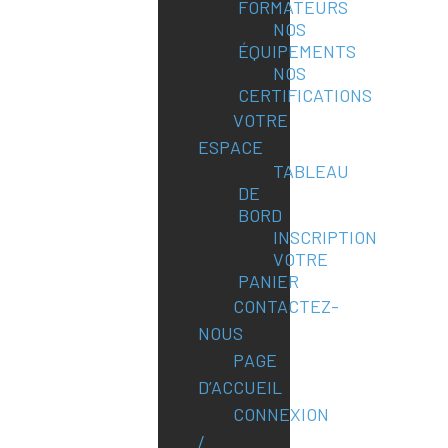
FORMATEURS
NOS
ÉQUIPEMENTS
NOS
CERTIFICATIONS
VOTRE
ESPACE
TABLEAU
DE
BORD
INSCRIPTION
VOTRE
PANIER
CONTACTEZ-
NOUS
PAGE
D’ACCUEIL
CONNEXION
/