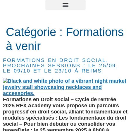
NOS FORMATIONS
NOTRE ORGANISME
VOTRE ESPACE
CONTACTEZ-NOUS
PAGE D’ACCUEIL
CONNEXION / DÉCONNEXION
Catégorie :
Formations
à venir
FORMATIONS EN DROIT SOCIAL,
PROCHAINES SESSIONS : LE 25/09,
LE 09/10 ET LE 23/10 À REIMS
Formations en Droit social – Cycle de rentrée
2025 RFX Academy vous propose un parcours
progressif en droit social, alliant fondamentaux et
modules spécialisés : Les fondamentaux du droit
social – Pour bien débuter ou consolider vos
basesDate : le 25 septembre 2025 à 8h00 à